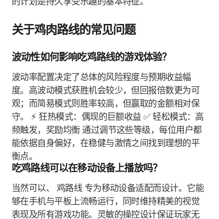
的计划是持久享受乐趣的基本特征。
关于鸡肉路线的常见问题
波动性如何影响吃鸡路线的游戏体验？
波动率配置决定了总体的风险程度与预期收益幅
度。高波动模式获胜机会较少，但回报倍数更为可
观；而简易模式则胜率较高，但赢取的金额相对保
守。 ⚡ 狂热模式：偶现的巨额收益 ✅ 轻松模式：高
频触发，奖励均衡 通过调节这些等级，每位用户都
能依据自身偏好，在稳健与激情之间找到理想的平
衡点。
吃鸡路线可以在移动设备上播放吗？
当然可以、 鸡路线 专为移动设备适配而设计。它能
够在手机与平板上流畅运行，同时维持精美的视觉
表现及所有游戏功能。灵敏的操控设计保证玩家无