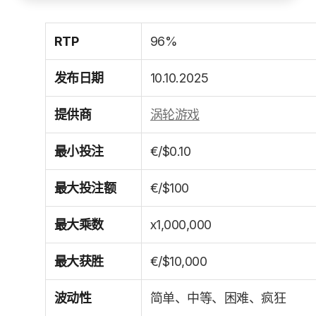
RTP
96%
发布日期
10.10.2025
提供商
涡轮游戏
最小投注
€/$0.10
最大投注额
€/$100
最大乘数
x1,000,000
最大获胜
€/$10,000
波动性
简单、中等、困难、疯狂