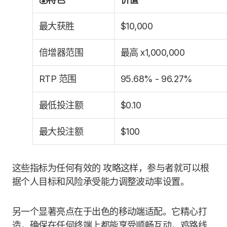
最大获胜
$10,000
倍增器范围
最高 x1,000,000
RTP 范围
95.68% - 96.27%
最低投注额
$0.10
最大投注额
$100
这些指标为任何有效的 攻略这样，参与者就可以根
据个人目标和风险承受能力调整波动率设置。
另一个显著亮点在于出色的移动端适配。它精心打
造，确保在任何终端上都能享受顺畅互动，鸡路线