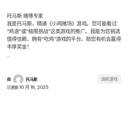
托马斯
赌博专家
我是托马斯，精通《小鸡赌场》游戏。您可能看过
“鸡途”或“极限挑战”这类游戏的推广。我能为您挑选
值得信赖、拥有“吃鸡”游戏的平台，助您有机会赢得
丰厚奖金！
涡轮游戏
由
托马斯
10 月 16, 2025
已更新