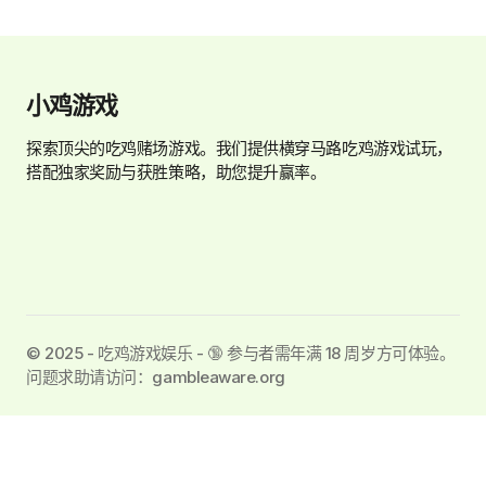
小鸡游戏
探索顶尖的吃鸡赌场游戏。我们提供横穿马路吃鸡游戏试玩，
搭配独家奖励与获胜策略，助您提升赢率。
©️ 2025 - 吃鸡游戏娱乐 - 🔞 参与者需年满 18 周岁方可体验。
问题求助请访问：gambleaware.org